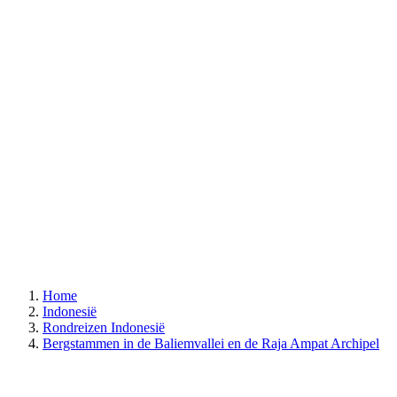
Home
Indonesië
Rondreizen Indonesië
Bergstammen in de Baliemvallei en de Raja Ampat Archipel