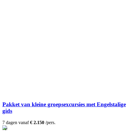
Pakket van kleine groepsexcursies met Engelstalige
gids
7 dagen vanaf
€ 2.150
/pers.