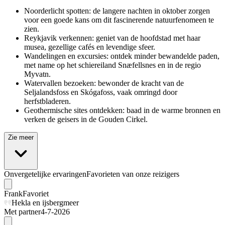
Noorderlicht spotten: de langere nachten in oktober zorgen
voor een goede kans om dit fascinerende natuurfenomeen te
zien.
Reykjavik verkennen: geniet van de hoofdstad met haar
musea, gezellige cafés en levendige sfeer.
Wandelingen en excursies: ontdek minder bewandelde paden,
met name op het schiereiland Snæfellsnes en in de regio
Myvatn.
Watervallen bezoeken: bewonder de kracht van de
Seljalandsfoss en Skógafoss, vaak omringd door
herfstbladeren.
Geothermische sites ontdekken: baad in de warme bronnen en
verken de geisers in de Gouden Cirkel.
Zie meer
Onvergetelijke ervaringen
Favorieten van onze reizigers
Frank
Favoriet
Hekla en ijsbergmeer
Met partner
4-7-2026