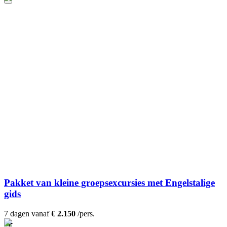
Pakket van kleine groepsexcursies met Engelstalige
gids
7 dagen vanaf
€ 2.150
/pers.