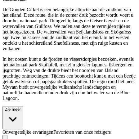
De Gouden Cirkel is een belangrijke attractie aan de zuidkant van
het eiland. Deze route, die in de zomer druk bezocht wordt, voert u
door het nationaal park Thingvellir, langs de Geiser Geysir en de
watervallen van Gullfoss. We raden aan deze te vermijden tijdens
het hoogseizoen. De watervallen van Seljalandsfoss en Skógafoss
zijn twee must-sees aan de zuidkant van het eiland. In het westen
ontdekt u het schiereiland Snæfellsness, met zijn ruige kusten en
vulkanen.
In het oosten kunt u de fjorden en vissersdorpjes bezoeken, evenals
het nationaal park Skaftafell, met zijn gletsjer lagunes, ijsbergen en
ijsgrotten. Weg van de drukte biedt het noorden van IJsland
prachtige ontmoetingen. Tijdens een boottocht kunt u met een beetje
geluk walvissen of papegaaiduikers spotten. De regio rond het meer
Myvatn biedt onvergetelijke vulkanische landschappen en
natuurlijke baden die minder druk zijn dan het water van de Blue
Lagoon.
Zie meer
Onvergetelijke ervaringen
Favorieten van onze reizigers