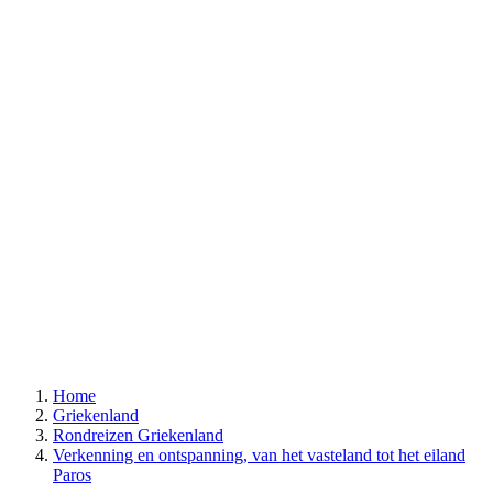
Home
Griekenland
Rondreizen Griekenland
Verkenning en ontspanning, van het vasteland tot het eiland
Paros