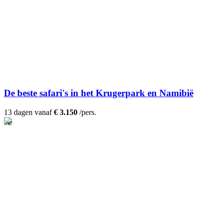
De beste safari's in het Krugerpark en Namibië
13 dagen vanaf
€ 3.150
/pers.