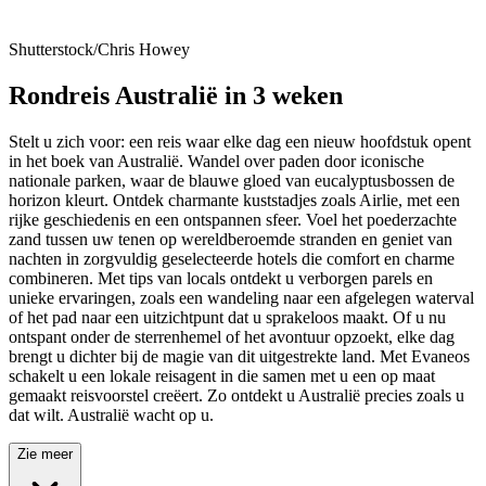
Shutterstock/Chris Howey
Rondreis Australië in 3 weken
Stelt u zich voor: een reis waar elke dag een nieuw hoofdstuk opent
in het boek van Australië. Wandel over paden door iconische
nationale parken, waar de blauwe gloed van eucalyptusbossen de
horizon kleurt. Ontdek charmante kuststadjes zoals Airlie, met een
rijke geschiedenis en een ontspannen sfeer. Voel het poederzachte
zand tussen uw tenen op wereldberoemde stranden en geniet van
nachten in zorgvuldig geselecteerde hotels die comfort en charme
combineren. Met tips van locals ontdekt u verborgen parels en
unieke ervaringen, zoals een wandeling naar een afgelegen waterval
of het pad naar een uitzichtpunt dat u sprakeloos maakt. Of u nu
ontspant onder de sterrenhemel of het avontuur opzoekt, elke dag
brengt u dichter bij de magie van dit uitgestrekte land. Met Evaneos
schakelt u een lokale reisagent in die samen met u een op maat
gemaakt reisvoorstel creëert. Zo ontdekt u Australië precies zoals u
dat wilt. Australië wacht op u.
Zie meer