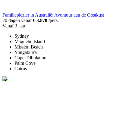
Familieplezier in Australië: Avontuur aan de Oostkust
20 dagen vanaf
€ 3.870
/pers.
Vanaf 3 jaar
Sydney
Magnetic Island
Mission Beach
Yungaburra
Cape Tribulation
Palm Cove
Cairns