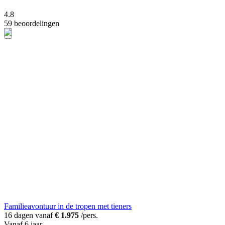
4.8
59 beoordelingen
Familieavontuur in de tropen met tieners
16 dagen vanaf
€ 1.975
/pers.
Vanaf 6 jaar