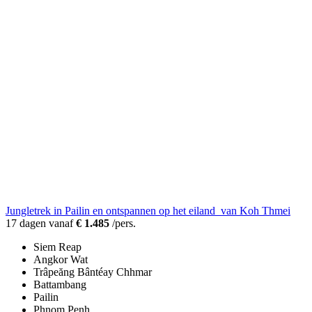
Jungletrek in Pailin en ontspannen op het eiland van Koh Thmei
17 dagen vanaf
€ 1.485
/pers.
Siem Reap
Angkor Wat
Trâpeăng Bântéay Chhmar
Battambang
Pailin
Phnom Penh