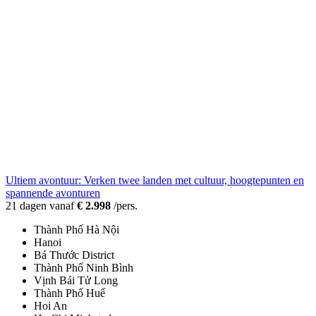
Ultiem avontuur: Verken twee landen met cultuur, hoogtepunten en
spannende avonturen
21 dagen vanaf
€ 2.998
/pers.
Thành Phố Hà Nội
Hanoi
Bá Thước District
Thành Phố Ninh Bình
Vịnh Bái Tử Long
Thành Phố Huế
Hoi An