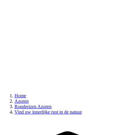
Home
Azoren
Rondreizen Azoren
Vind uw innerlijke rust in de natuur