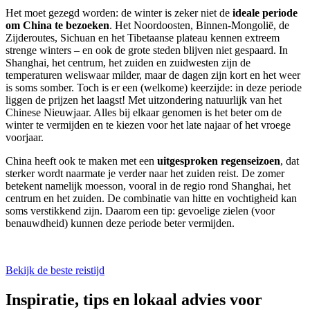
Het moet gezegd worden: de winter is zeker niet de
ideale periode
om China te bezoeken
. Het Noordoosten, Binnen-Mongolië, de
Zijderoutes, Sichuan en het Tibetaanse plateau kennen extreem
strenge winters – en ook de grote steden blijven niet gespaard. In
Shanghai, het centrum, het zuiden en zuidwesten zijn de
temperaturen weliswaar milder, maar de dagen zijn kort en het weer
is soms somber. Toch is er een (welkome) keerzijde: in deze periode
liggen de prijzen het laagst! Met uitzondering natuurlijk van het
Chinese Nieuwjaar. Alles bij elkaar genomen is het beter om de
winter te vermijden en te kiezen voor het late najaar of het vroege
voorjaar.
China heeft ook te maken met een
uitgesproken regenseizoen
, dat
sterker wordt naarmate je verder naar het zuiden reist. De zomer
betekent namelijk moesson, vooral in de regio rond Shanghai, het
centrum en het zuiden. De combinatie van hitte en vochtigheid kan
soms verstikkend zijn. Daarom een tip: gevoelige zielen (voor
benauwdheid) kunnen deze periode beter vermijden.
Bekijk de beste reistijd
Inspiratie, tips en lokaal advies voor