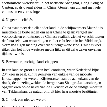
economische wereldhart. In het hectische Shanghai, Hong Kong of
Canton, zoals overal elders in China. Geniet van dit land met vele
contrasten en verrassingen.
4
.
Negeer de clichés
China staat meer dan elk ander land in de schijnwerpers Maar dit is
misschien de beste reden om naar China te gaan: vergeet uw
vooroordelen en ontmoet de Chinese realiteit; zie het verschil tussen
de fantasieën van westerlingen en het echt leven in het Middenrijk.
Vorm uw eigen mening over dit buitengewone land. China is veel
rijker dan het in de westerse media lijkt en dit zal u zeker opvallen
tijdens uw reis.
5
.
Bewonder prachtige landschappen
In een land zo groot als een heel continent, waar Nederland bijna
234 keer in past, kunt u genieten van enkele van de mooiste
landschappen ter wereld. Rijstterrassen aan de achterkant van de
draak, de duizelingwekkende bergen van Shangri-La, karstbergen
opgetrokken op de nevel van de Li-rivier, of de oneindige woestijn
van Taklamakan, de natuur onthult hier haar mooiste bezittingen.
6
.
Ontdek een nieuwe wereld