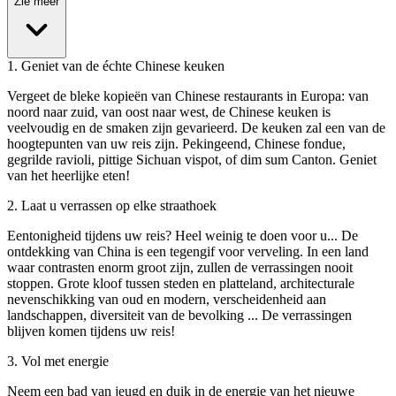
Zie meer
1
.
Geniet van de échte Chinese keuken
Vergeet de bleke kopieën van Chinese restaurants in Europa: van
noord naar zuid, van oost naar west, de Chinese keuken is
veelvoudig en de smaken zijn gevarieerd. De keuken zal een van de
hoogtepunten van uw reis zijn. Pekingeend, Chinese fondue,
gegrilde ravioli, pittige Sichuan vispot, of dim sum Canton. Geniet
van het heerlijke eten!
2
.
Laat u verrassen op elke straathoek
Eentonigheid tijdens uw reis? Heel weinig te doen voor u... De
ontdekking van China is een tegengif voor verveling. In een land
waar contrasten enorm groot zijn, zullen de verrassingen nooit
stoppen. Grote kloof tussen steden en platteland, architecturale
nevenschikking van oud en modern, verscheidenheid aan
landschappen, diversiteit van de bevolking ... De verrassingen
blijven komen tijdens uw reis!
3
.
Vol met energie
Neem een bad van jeugd en duik in de energie van het nieuwe