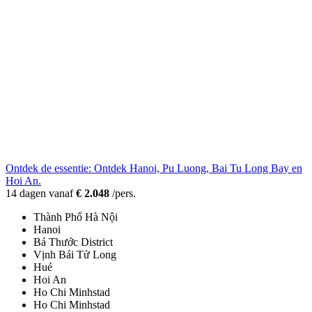
Ontdek de essentie: Ontdek Hanoi, Pu Luong, Bai Tu Long Bay en
Hoi An.
14 dagen vanaf
€ 2.048
/pers.
Thành Phố Hà Nội
Hanoi
Bá Thước District
Vịnh Bái Tử Long
Hué
Hoi An
Ho Chi Minhstad
Ho Chi Minhstad