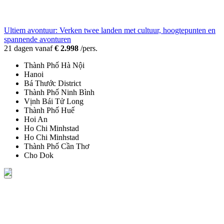
Ultiem avontuur: Verken twee landen met cultuur, hoogtepunten en
spannende avonturen
21 dagen vanaf
€ 2.998
/pers.
Thành Phố Hà Nội
Hanoi
Bá Thước District
Thành Phố Ninh Bình
Vịnh Bái Tử Long
Thành Phố Huế
Hoi An
Ho Chi Minhstad
Ho Chi Minhstad
Thành Phố Cần Thơ
Cho Dok