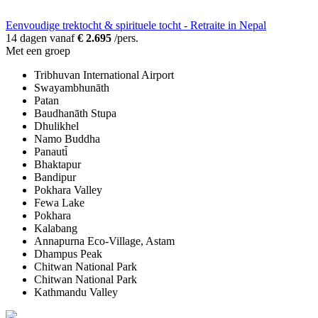
Eenvoudige trektocht & spirituele tocht - Retraite in Nepal
14 dagen vanaf
€ 2.695
/pers.
Met een groep
Tribhuvan International Airport
Swayambhunāth
Patan
Baudhanāth Stupa
Dhulikhel
Namo Buddha
Panauti̇̄
Bhaktapur
Bandipur
Pokhara Valley
Fewa Lake
Pokhara
Kalabang
Annapurna Eco-Village, Astam
Dhampus Peak
Chitwan National Park
Chitwan National Park
Kathmandu Valley