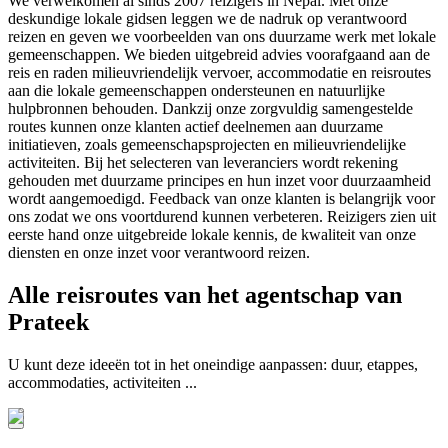
We verwelkomen al sinds 2007 reizigers in Nepal. Met onze
deskundige lokale gidsen leggen we de nadruk op verantwoord
reizen en geven we voorbeelden van ons duurzame werk met lokale
gemeenschappen. We bieden uitgebreid advies voorafgaand aan de
reis en raden milieuvriendelijk vervoer, accommodatie en reisroutes
aan die lokale gemeenschappen ondersteunen en natuurlijke
hulpbronnen behouden. Dankzij onze zorgvuldig samengestelde
routes kunnen onze klanten actief deelnemen aan duurzame
initiatieven, zoals gemeenschapsprojecten en milieuvriendelijke
activiteiten. Bij het selecteren van leveranciers wordt rekening
gehouden met duurzame principes en hun inzet voor duurzaamheid
wordt aangemoedigd. Feedback van onze klanten is belangrijk voor
ons zodat we ons voortdurend kunnen verbeteren. Reizigers zien uit
eerste hand onze uitgebreide lokale kennis, de kwaliteit van onze
diensten en onze inzet voor verantwoord reizen.
Alle reisroutes van het agentschap van
Prateek
U kunt deze ideeën tot in het oneindige aanpassen: duur, etappes,
accommodaties, activiteiten ...