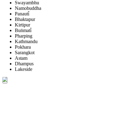
Swayambhu
Namobuddha
Panauti̇̄
Bhaktapur
Kirtipur
Buṅmati̇̄
Pharping
Kathmandu
Pokhara
Sarangkot
Astam
Dhampus
Lakeside