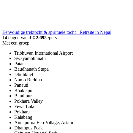
Eenvoudige trektocht & spirituele tocht - Retraite in Nepal
14 dagen vanaf
€ 2.695
/pers.
Met een groep
Tribhuvan International Airport
Swayambhunāth
Patan
Baudhanāth Stupa
Dhulikhel
Namo Buddha
Panauti̇̄
Bhaktapur
Bandipur
Pokhara Valley
Fewa Lake
Pokhara
Kalabang
Annapurna Eco-Village, Astam
Dhampus Peak