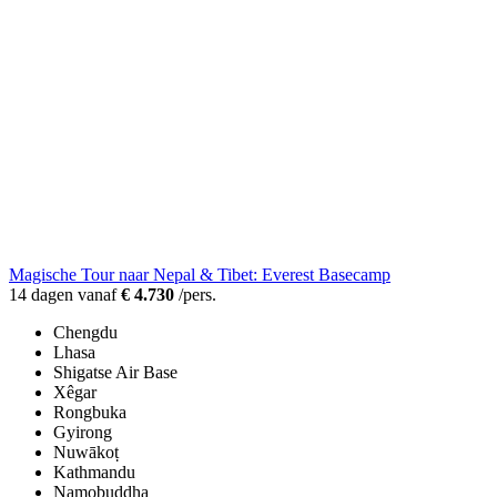
Magische Tour naar Nepal & Tibet: Everest Basecamp
14 dagen vanaf
€ 4.730
/pers.
Chengdu
Lhasa
Shigatse Air Base
Xêgar
Rongbuka
Gyirong
Nuwākoṭ
Kathmandu
Namobuddha