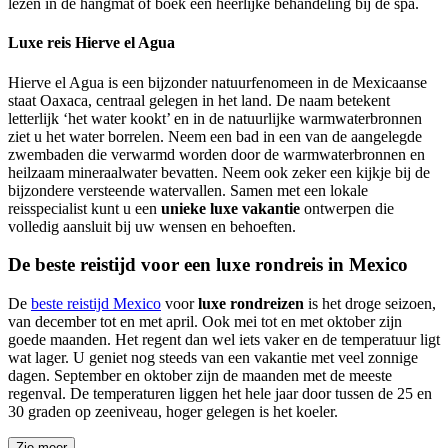
lezen in de hangmat of boek een heerlijke behandeling bij de spa.
Luxe reis Hierve el Agua
Hierve el Agua is een bijzonder natuurfenomeen in de Mexicaanse
staat Oaxaca, centraal gelegen in het land. De naam betekent
letterlijk ‘het water kookt’ en in de natuurlijke warmwaterbronnen
ziet u het water borrelen. Neem een bad in een van de aangelegde
zwembaden die verwarmd worden door de warmwaterbronnen en
heilzaam mineraalwater bevatten. Neem ook zeker een kijkje bij de
bijzondere versteende watervallen. Samen met een lokale
reisspecialist kunt u een
unieke luxe vakantie
ontwerpen die
volledig aansluit bij uw wensen en behoeften.
De beste reistijd voor een luxe rondreis in Mexico
De
beste reistijd Mexico
voor
luxe rondreizen
is het droge seizoen,
van december tot en met april. Ook mei tot en met oktober zijn
goede maanden. Het regent dan wel iets vaker en de temperatuur ligt
wat lager. U geniet nog steeds van een vakantie met veel zonnige
dagen. September en oktober zijn de maanden met de meeste
regenval. De temperaturen liggen het hele jaar door tussen de 25 en
30 graden op zeeniveau, hoger gelegen is het koeler.
Zie meer