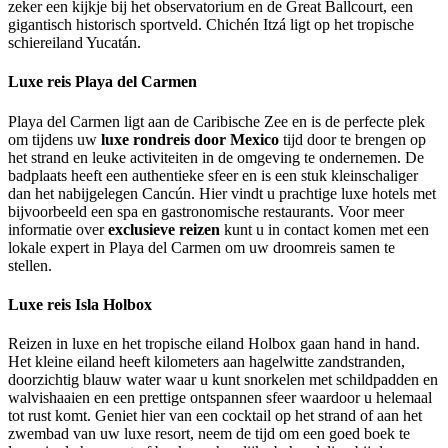
zeker een kijkje bij het observatorium en de Great Ballcourt, een
gigantisch historisch sportveld. Chichén Itzá ligt op het tropische
schiereiland Yucatán.
Luxe reis Playa del Carmen
Playa del Carmen ligt aan de Caribische Zee en is de perfecte plek
om tijdens uw
luxe rondreis door Mexico
tijd door te brengen op
het strand en leuke activiteiten in de omgeving te ondernemen. De
badplaats heeft een authentieke sfeer en is een stuk kleinschaliger
dan het nabijgelegen Cancún. Hier vindt u prachtige luxe hotels met
bijvoorbeeld een spa en gastronomische restaurants. Voor meer
informatie over
exclusieve reizen
kunt u in contact komen met een
lokale expert in Playa del Carmen om uw droomreis samen te
stellen.
Luxe reis Isla Holbox
Reizen in luxe en het tropische eiland Holbox gaan hand in hand.
Het kleine eiland heeft kilometers aan hagelwitte zandstranden,
doorzichtig blauw water waar u kunt snorkelen met schildpadden en
walvishaaien en een prettige ontspannen sfeer waardoor u helemaal
tot rust komt. Geniet hier van een cocktail op het strand of aan het
zwembad van uw luxe resort, neem de tijd om een goed boek te