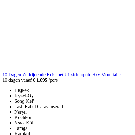
10 Dagen Zelfrijdende Reis met Uitzicht op de Sky Mountains
10 dagen vanaf
€ 1.895
/pers.
Bisjkek
Kyzyl-Oy
Song-Kël’
Tash Rabat Caravanserail
Naryn
Kochkor
Ysyk Köl
Tamga
Karakol