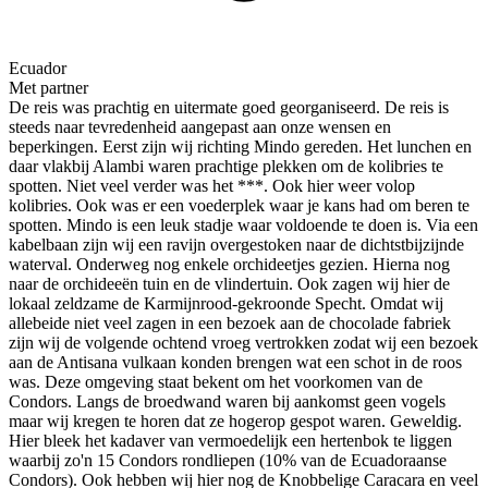
Ecuador
Met partner
De reis was prachtig en uitermate goed georganiseerd. De reis is
steeds naar tevredenheid aangepast aan onze wensen en
beperkingen. Eerst zijn wij richting Mindo gereden. Het lunchen en
daar vlakbij Alambi waren prachtige plekken om de kolibries te
spotten. Niet veel verder was het ***. Ook hier weer volop
kolibries. Ook was er een voederplek waar je kans had om beren te
spotten. Mindo is een leuk stadje waar voldoende te doen is. Via een
kabelbaan zijn wij een ravijn overgestoken naar de dichtstbijzijnde
waterval. Onderweg nog enkele orchideetjes gezien. Hierna nog
naar de orchideeën tuin en de vlindertuin. Ook zagen wij hier de
lokaal zeldzame de Karmijnrood-gekroonde Specht. Omdat wij
allebeide niet veel zagen in een bezoek aan de chocolade fabriek
zijn wij de volgende ochtend vroeg vertrokken zodat wij een bezoek
aan de Antisana vulkaan konden brengen wat een schot in de roos
was. Deze omgeving staat bekent om het voorkomen van de
Condors. Langs de broedwand waren bij aankomst geen vogels
maar wij kregen te horen dat ze hogerop gespot waren. Geweldig.
Hier bleek het kadaver van vermoedelijk een hertenbok te liggen
waarbij zo'n 15 Condors rondliepen (10% van de Ecuadoraanse
Condors). Ook hebben wij hier nog de Knobbelige Caracara en veel