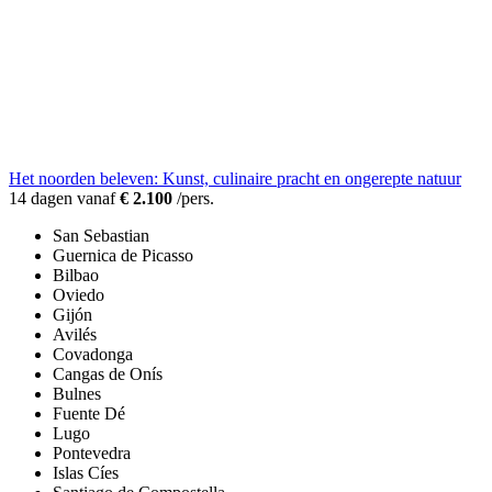
Het noorden beleven: Kunst, culinaire pracht en ongerepte natuur
14 dagen vanaf
€ 2.100
/pers.
San Sebastian
Guernica de Picasso
Bilbao
Oviedo
Gijón
Avilés
Covadonga
Cangas de Onís
Bulnes
Fuente Dé
Lugo
Pontevedra
Islas Cíes