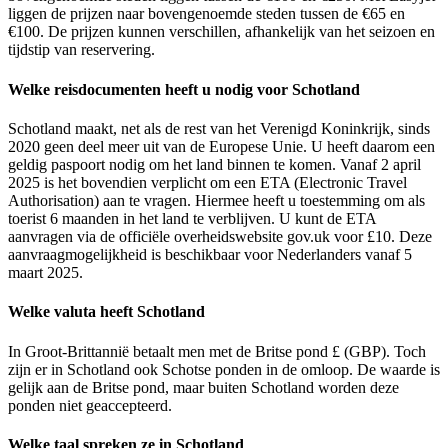
liggen de prijzen naar bovengenoemde steden tussen de €65 en
€100. De prijzen kunnen verschillen, afhankelijk van het seizoen en
tijdstip van reservering.
Welke reisdocumenten heeft u nodig voor Schotland
Schotland maakt, net als de rest van het Verenigd Koninkrijk, sinds
2020 geen deel meer uit van de Europese Unie. U heeft daarom een
geldig paspoort nodig om het land binnen te komen. Vanaf 2 april
2025 is het bovendien verplicht om een ETA (Electronic Travel
Authorisation) aan te vragen. Hiermee heeft u toestemming om als
toerist 6 maanden in het land te verblijven. U kunt de ETA
aanvragen via de officiële overheidswebsite gov.uk voor £10. Deze
aanvraagmogelijkheid is beschikbaar voor Nederlanders vanaf 5
maart 2025.
Welke valuta heeft Schotland
In Groot-Brittannië betaalt men met de Britse pond £ (GBP). Toch
zijn er in Schotland ook Schotse ponden in de omloop. De waarde is
gelijk aan de Britse pond, maar buiten Schotland worden deze
ponden niet geaccepteerd.
Welke taal spreken ze in Schotland