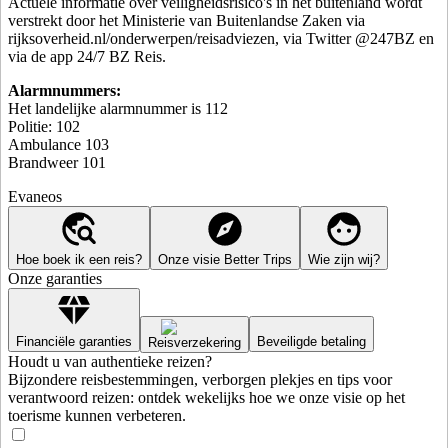
Actuele informatie over veiligheidsrisico's in het buitenland wordt
verstrekt door het Ministerie van Buitenlandse Zaken via
rijksoverheid.nl/onderwerpen/reisadviezen, via Twitter @247BZ en
via de app 24/7 BZ Reis.
Alarmnummers:
Het landelijke alarmnummer is 112
Politie: 102
Ambulance 103
Brandweer 101
Evaneos
Hoe boek ik een reis?
Onze visie Better Trips
Wie zijn wij?
Onze garanties
Financiële garanties
Beveiligde betaling
Reisverzekering
Houdt u van authentieke reizen?
Bijzondere reisbestemmingen, verborgen plekjes en tips voor
verantwoord reizen: ontdek wekelijks hoe we onze visie op het
toerisme kunnen verbeteren.