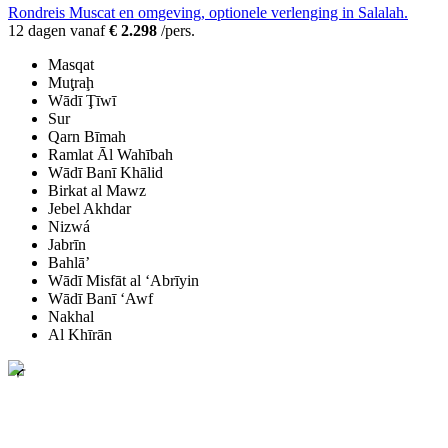
Rondreis Muscat en omgeving, optionele verlenging in Salalah.
12 dagen vanaf
€ 2.298
/pers.
Masqat
Muţraḩ
Wādī Ţīwī
Sur
Qarn Bīmah
Ramlat Āl Wahībah
Wādī Banī Khālid
Birkat al Mawz
Jebel Akhdar
Nizwá
Jabrīn
Bahlā’
Wādī Misfāt al ‘Abrīyin
Wādī Banī ‘Awf
Nakhal
Al Khīrān