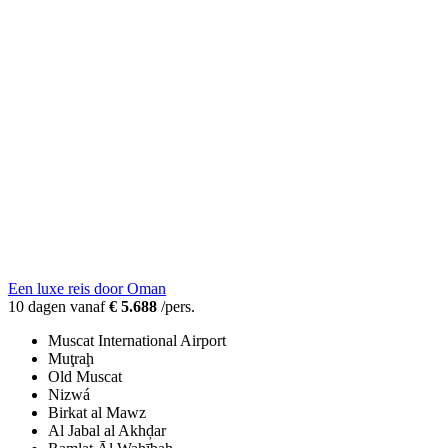
Een luxe reis door Oman
10 dagen vanaf
€ 5.688
/pers.
Muscat International Airport
Muţraḩ
Old Muscat
Nizwá
Birkat al Mawz
Al Jabal al Akhḑar