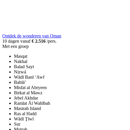
Ontdek de wonderen van Oman
10 dagen vanaf
€ 2.516
/pers.
Met een groep
Masqat
Nakhal
Balad Sayt
Nizwá
Wādī Banī ‘Awf
Bahlā’
Misfat al Abryeen
Birkat al Mawz
Jebel Akhdar
Ramlat Āl Wahībah
Masirah Island
Ras al Hadd
Wādī Ţīwī
Sur
Muţraḩ