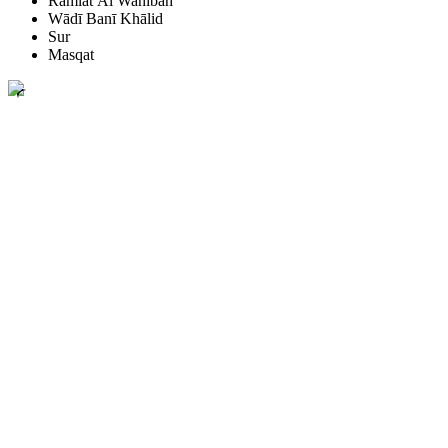
Ramlat Āl Wahībah
Wādī Banī Khālid
Sur
Masqat