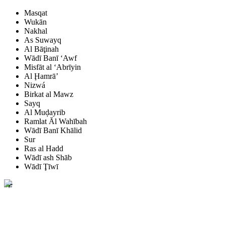
Masqat
Wukān
Nakhal
As Suwayq
Al Bāţinah
Wādī Banī ‘Awf
Misfāt al ‘Abrīyin
Al Ḩamrā’
Nizwá
Birkat al Mawz
Sayq
Al Muḑayrib
Ramlat Āl Wahībah
Wādī Banī Khālid
Sur
Ras al Hadd
Wādī ash Shāb
Wādī Ţīwī