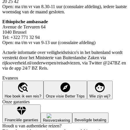
20 25 42
Open: ma t/m vr van 8.30-11 uur (consulaire afdeling), iedere laatste
woensdag van de maand gesloten.
Ethiopische ambassade
Avenue de Tervuren 64
1040 Brussel
Tel: +322 771 32 94
Open: ma t/m vr van 9-13 uur (consulaire afdeling)
Actuele informatie over veiligheidsrisico's in het buitenland wordt
verstrekt door het Ministerie van Buitenlandse Zaken via
rijksoverheid.nl/onderwerpen/reisadviezen, via Twitter @247BZ en
via de app 24/7 BZ Reis.
Evaneos
Hoe boek ik een reis?
Onze visie Better Trips
Wie zijn wij?
Onze garanties
Financiële garanties
Beveiligde betaling
Reisverzekering
Houdt u van authentieke reizen?