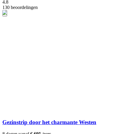
4.8
130 beoordelingen
Gezinstrip door het charmante Westen
8 dagen vanaf
€ 695
/pers.