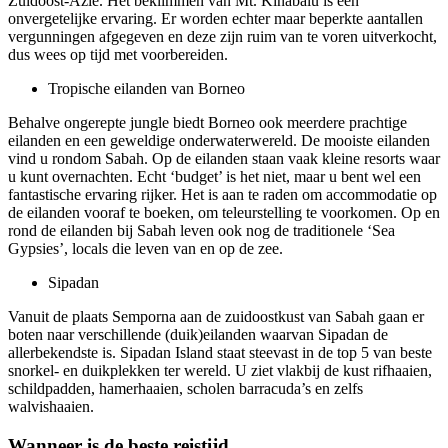
Zuidoost-Azië. Het beklimmen van Mt. Kinabalu is een
onvergetelijke ervaring. Er worden echter maar beperkte aantallen
vergunningen afgegeven en deze zijn ruim van te voren uitverkocht,
dus wees op tijd met voorbereiden.
Tropische eilanden van Borneo
Behalve ongerepte jungle biedt Borneo ook meerdere prachtige
eilanden en een geweldige onderwaterwereld. De mooiste eilanden
vind u rondom Sabah. Op de eilanden staan vaak kleine resorts waar
u kunt overnachten. Echt ‘budget’ is het niet, maar u bent wel een
fantastische ervaring rijker. Het is aan te raden om accommodatie op
de eilanden vooraf te boeken, om teleurstelling te voorkomen. Op en
rond de eilanden bij Sabah leven ook nog de traditionele ‘Sea
Gypsies’, locals die leven van en op de zee.
Sipadan
Vanuit de plaats Semporna aan de zuidoostkust van Sabah gaan er
boten naar verschillende (duik)eilanden waarvan Sipadan de
allerbekendste is. Sipadan Island staat steevast in de top 5 van beste
snorkel- en duikplekken ter wereld. U ziet vlakbij de kust rifhaaien,
schildpadden, hamerhaaien, scholen barracuda’s en zelfs
walvishaaien.
Wanneer is de beste reistijd