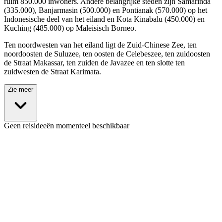
ruim 850.000 inwoners. Andere belangrijke steden zijn Samarinda
(335.000), Banjarmasin (500.000) en Pontianak (570.000) op het
Indonesische deel van het eiland en Kota Kinabalu (450.000) en
Kuching (485.000) op Maleisisch Borneo.
Ten noordwesten van het eiland ligt de Zuid-Chinese Zee, ten
noordoosten de Suluzee, ten oosten de Celebeszee, ten zuidoosten
de Straat Makassar, ten zuiden de Javazee en ten slotte ten
zuidwesten de Straat Karimata.
Zie meer
Geen reisideeën momenteel beschikbaar