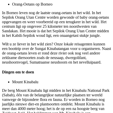
Orang-Oetans op Borneo
In Borneo leven nog de laatste orang-oetans in het wild. In het
Sepilok Orang Utan Centre worden gewonde of baby orang-oetans
opgevangen en weer voorbereid op een terugkeer in het wild. Het
centrum ligt op ongeveer 25 kilometer ten noordwesten van
Sandakan. Het mooie is dat het Sepilok Orang Utan Centre midden
in het Kabili-Sepilok woud ligt, een onaangetast stukje jungle.
Wilt u ze liever in het wild zien? Onze lokale reisagenten kunnen
een boottrip over de Sungai Kinabatangan voor u organiseren. Naast
de orang-oetans leven er rond deze rivier ook nog veel andere
zeldzame diersoorten zoals de neusaap, dwergolifant,
neushoornvogel, Sumatraanse neushoorn en het nevelluipaard.
Dingen om te doen
Mount Kinabalu
De berg Mount Kinabalu ligt midden in het Kinabalu National Park
(Sabah), één van de belangrijkse natuurlijke plaatsen ter wereld
vanwege de bijzondere flora en fauna. Er worden in Borneo nog
jaarlijks nieuwe dier-en plantsoorten ontdekt. Mount Kinabalu is
meer dan 4000 meter hoog; het is de op een na hoogste berg van