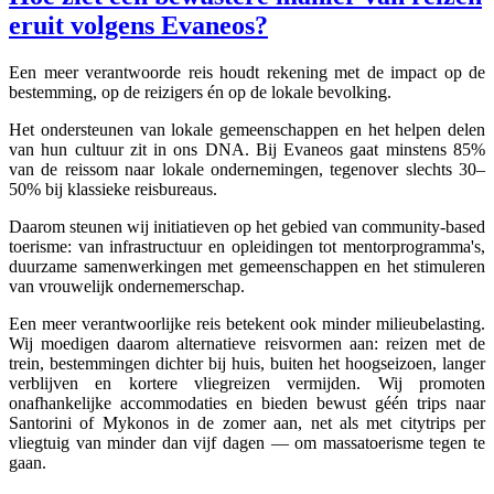
eruit volgens Evaneos?
Een meer verantwoorde reis houdt rekening met de impact op de
bestemming, op de reizigers én op de lokale bevolking.
Het ondersteunen van lokale gemeenschappen en het helpen delen
van hun cultuur zit in ons DNA. Bij Evaneos gaat minstens 85%
van de reissom naar lokale ondernemingen, tegenover slechts 30–
50% bij klassieke reisbureaus.
Daarom steunen wij initiatieven op het gebied van community-based
toerisme: van infrastructuur en opleidingen tot mentorprogramma's,
duurzame samenwerkingen met gemeenschappen en het stimuleren
van vrouwelijk ondernemerschap.
Een meer verantwoorlijke reis betekent ook minder milieubelasting.
Wij moedigen daarom alternatieve reisvormen aan: reizen met de
trein, bestemmingen dichter bij huis, buiten het hoogseizoen, langer
verblijven en kortere vliegreizen vermijden. Wij promoten
onafhankelijke accommodaties en bieden bewust géén trips naar
Santorini of Mykonos in de zomer aan, net als met citytrips per
vliegtuig van minder dan vijf dagen — om massatoerisme tegen te
gaan.