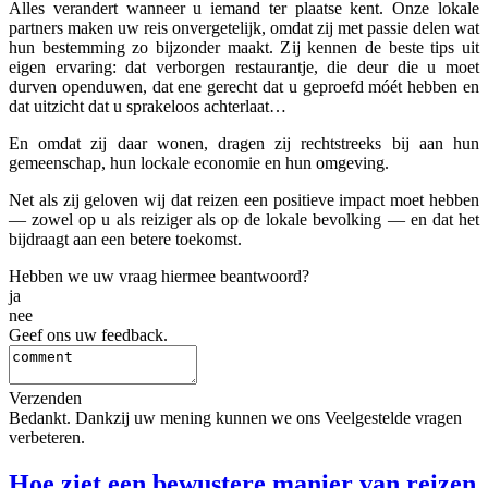
Alles verandert wanneer u iemand ter plaatse kent. Onze lokale
partners maken uw reis onvergetelijk, omdat zij met passie delen wat
hun bestemming zo bijzonder maakt. Zij kennen de beste tips uit
eigen ervaring: dat verborgen restaurantje, die deur die u moet
durven openduwen, dat ene gerecht dat u geproefd móét hebben en
dat uitzicht dat u sprakeloos achterlaat…
En omdat zij daar wonen, dragen zij rechtstreeks bij aan hun
gemeenschap, hun lockale economie en hun omgeving.
Net als zij geloven wij dat reizen een positieve impact moet hebben
— zowel op u als reiziger als op de lokale bevolking — en dat het
bijdraagt aan een betere toekomst.
Hebben we uw vraag hiermee beantwoord?
ja
nee
Geef ons uw feedback.
Verzenden
Bedankt. Dankzij uw mening kunnen we ons Veelgestelde vragen
verbeteren.
Hoe ziet een bewustere manier van reizen