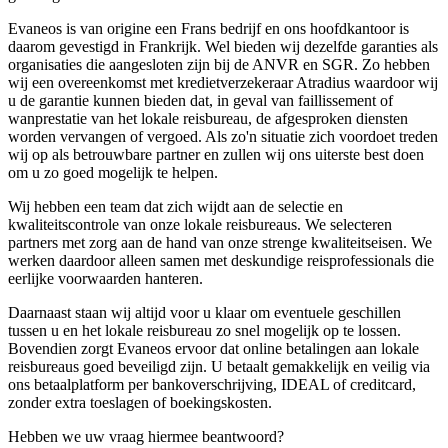
Evaneos is van origine een Frans bedrijf en ons hoofdkantoor is
daarom gevestigd in Frankrijk. Wel bieden wij dezelfde garanties als
organisaties die aangesloten zijn bij de ANVR en SGR. Zo hebben
wij een overeenkomst met kredietverzekeraar Atradius waardoor wij
u de garantie kunnen bieden dat, in geval van faillissement of
wanprestatie van het lokale reisbureau, de afgesproken diensten
worden vervangen of vergoed. Als zo'n situatie zich voordoet treden
wij op als betrouwbare partner en zullen wij ons uiterste best doen
om u zo goed mogelijk te helpen.
Wij hebben een team dat zich wijdt aan de selectie en
kwaliteitscontrole van onze lokale reisbureaus. We selecteren
partners met zorg aan de hand van onze strenge kwaliteitseisen. We
werken daardoor alleen samen met deskundige reisprofessionals die
eerlijke voorwaarden hanteren.
Daarnaast staan wij altijd voor u klaar om eventuele geschillen
tussen u en het lokale reisbureau zo snel mogelijk op te lossen.
Bovendien zorgt Evaneos ervoor dat online betalingen aan lokale
reisbureaus goed beveiligd zijn. U betaalt gemakkelijk en veilig via
ons betaalplatform per bankoverschrijving, IDEAL of creditcard,
zonder extra toeslagen of boekingskosten.
Hebben we uw vraag hiermee beantwoord?