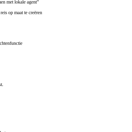
n met lokale agent”
is op maat te creëren
htenfunctie
t.