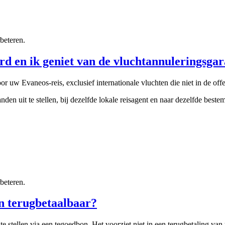
beteren.
erd en ik geniet van de vluchtannuleringsga
r uw Evaneos-reis, exclusief internationale vluchten die niet in de off
n uit te stellen, bij dezelfde lokale reisagent en naar dezelfde beste
beteren.
n terugbetaalbaar?
e stellen via een tegoedbon. Het voorziet niet in een terugbetaling va