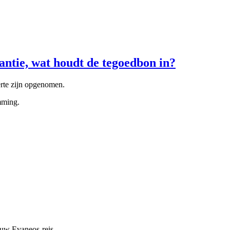
rantie, wat houdt de tegoedbon in?
erte zijn opgenomen.
mming.
n uw Evaneos-reis.